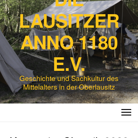
LAUSITZER
ANNO 1180
E.V.
Geschichte und Sachkultur des
Mittelalters in der Oberlausitz