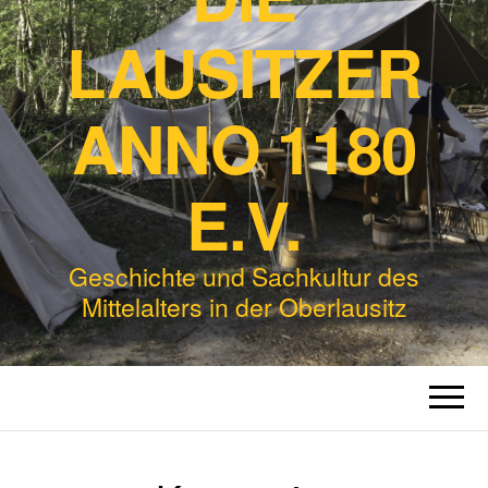
LAUSITZER
ANNO 1180
E.V.
Geschichte und Sachkultur des
Mittelalters in der Oberlausitz