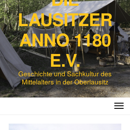
LAUSITZER
ANNO 1180
E.V.
Geschichte und Sachkultur des
Mittelalters in der Oberlausitz